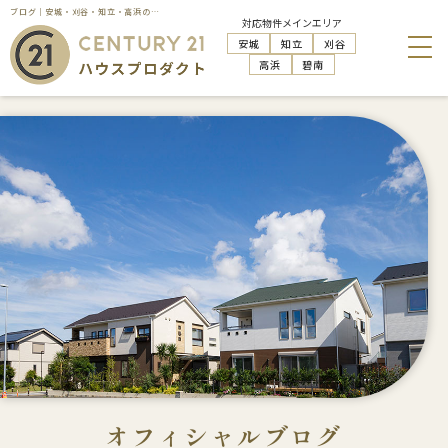
ブログ｜安城・刈谷・知立・高浜の不動産売却・購入・管理活用はハウスプロダクトへお任せください
対応物件メインエリア
安城
知立
刈谷
高浜
碧南
オフィシャルブログ