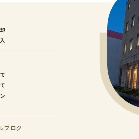
売却
購入
建て
建て
ョン
ルブログ