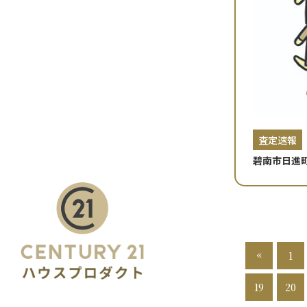
査定速報
碧南市日進
«
1
19
20