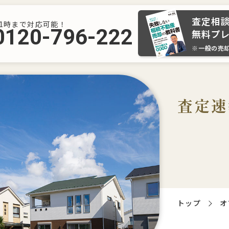
査定相
21時まで対応可能！
0120-796-222
無料プ
※一般の売
査定速
トップ
オ