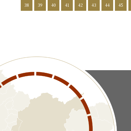
38
39
40
41
42
43
44
45