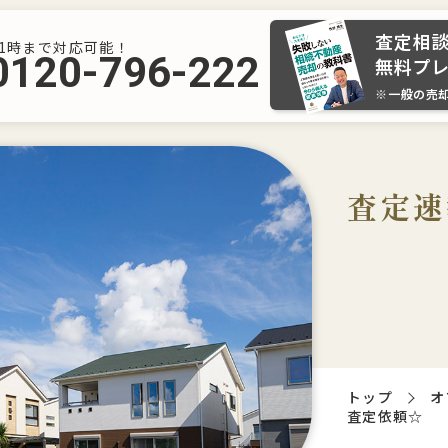
査定相
21時まで対応可能！
0120-796-222
無料プ
※一般の売
査定速
トップ
オ
査定依頼☆