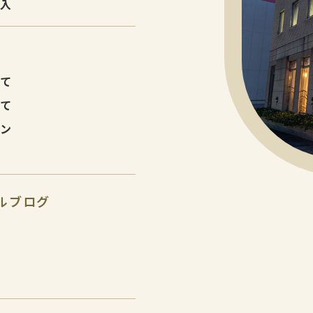
購入
建て
建て
ョン
ルブログ
報
報