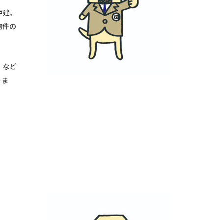
戸建、
物件の
！など
りま