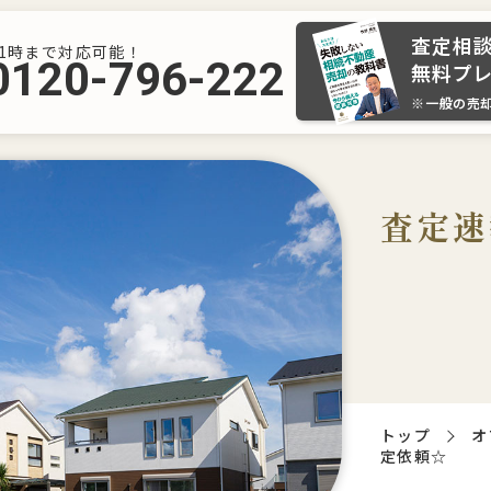
査定相
21時まで対応可能！
0120-796-222
無料プ
※一般の売
査定速
トップ
オ
定依頼☆