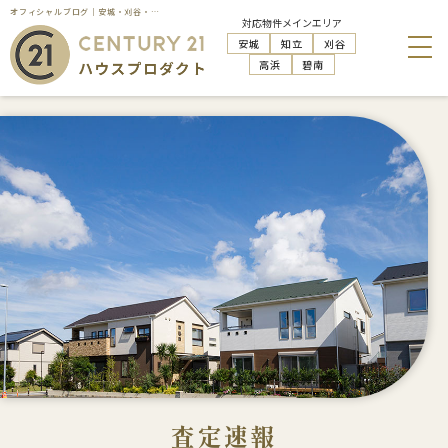
オフィシャルブログ｜安城・刈谷・知立・高浜の不動産売却はハウスプロダクト
対応物件メインエリア
安城
知立
刈谷
高浜
碧南
査定速報