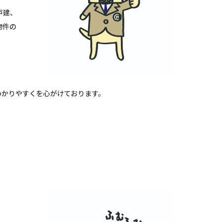
戸建、
物件の
わかりやすくを心がけております。