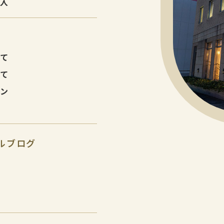
購入
建て
建て
ョン
ルブログ
報
報