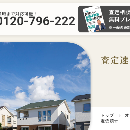
査定相
21時まで対応可能！
0120-796-222
無料プ
※一般の売
査定速
トップ
オ
定依頼☆