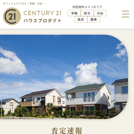
オフィシャルブログ｜安城・刈谷・知立・高浜の不動産売却はハウスプロダクト
対応物件メインエリア
安城
知立
刈谷
高浜
碧南
査定速報