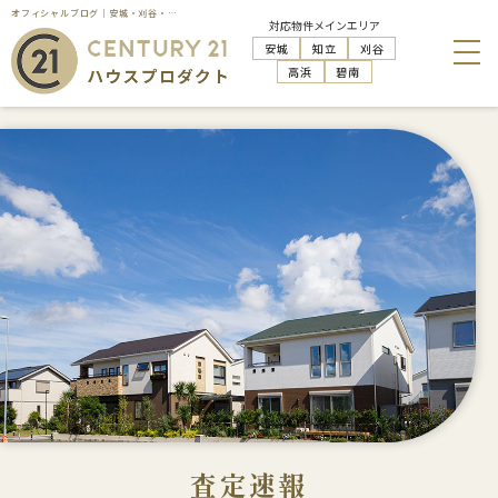
オフィシャルブログ｜安城・刈谷・知立・高浜の不動産売却はハウスプロダクト
対応物件メインエリア
安城
知立
刈谷
高浜
碧南
査定速報