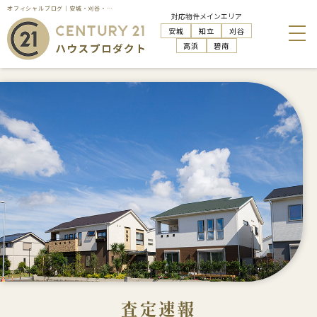
オフィシャルブログ｜安城・刈谷・知立・高浜の不動産売却はハウスプロダクト
対応物件メインエリア
安城
知立
刈谷
高浜
碧南
査定速報