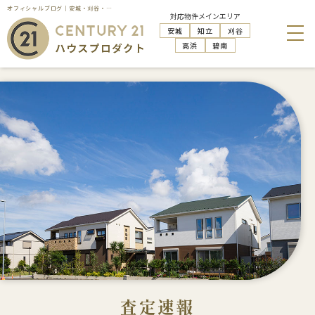
オフィシャルブログ｜安城・刈谷・知立・高浜の不動産売却はハウスプロダクト
対応物件メインエリア
安城
知立
刈谷
高浜
碧南
査定速報