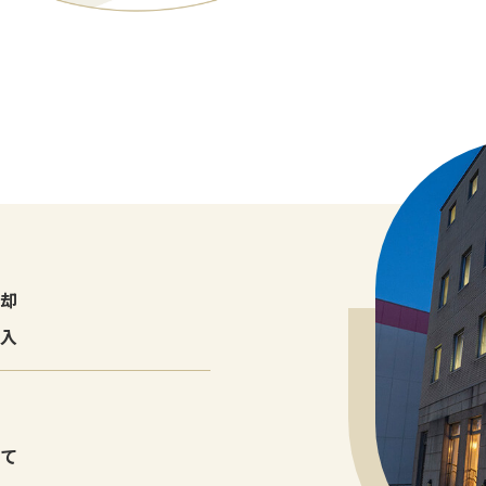
売却
購入
建て