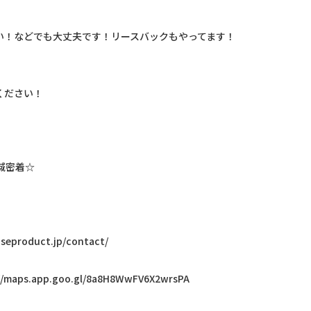
い！などでも大丈夫です！リースバックもやってます！
ください！
域密着☆
roduct.jp/contact/
s.app.goo.gl/8a8H8WwFV6X2wrsPA