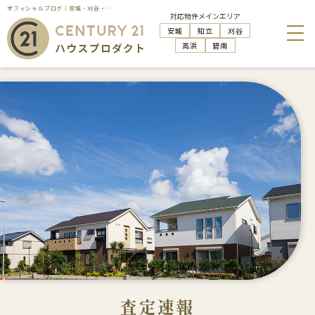
オフィシャルブログ｜安城・刈谷・知立・高浜の不動産売却はハウスプロダクト
対応物件メインエリア
安城
知立
刈谷
高浜
碧南
査定速報