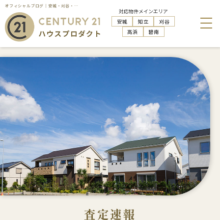
オフィシャルブログ｜安城・刈谷・知立・高浜の不動産売却はハウスプロダクト
対応物件メインエリア
安城
知立
刈谷
高浜
碧南
査定速報