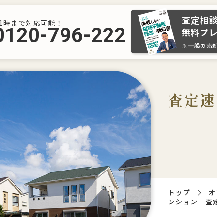
査定相
21時まで対応可能！
0120-796-222
無料プ
※一般の売
査定速
トップ
オ
ンション 査