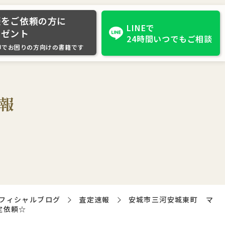
談をご依頼の方に
LINEで
レゼント
24時間いつでもご相談
却でお困りの方向けの書籍です
報
フィシャルブログ
査定速報
安城市三河安城東町 マ
定依頼☆