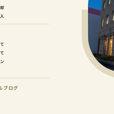
売却
購入
建て
建て
ョン
ルブログ
報