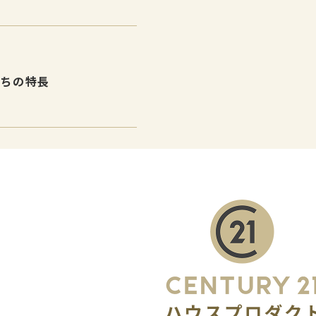
報
たちの特長
介