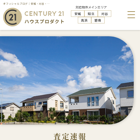
オフィシャルブログ｜安城・刈谷・知立・高浜の不動産売却はハウスプロダクト
対応物件メインエリア
安城
知立
刈谷
高浜
碧南
査定速報