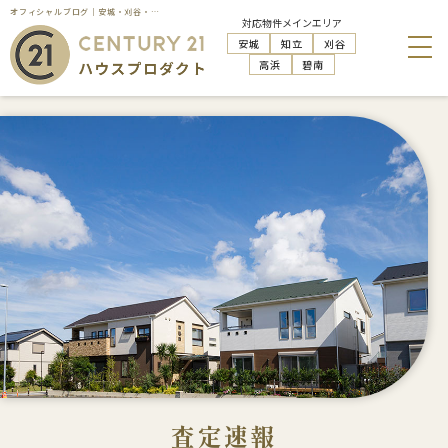
オフィシャルブログ｜安城・刈谷・知立・高浜の不動産売却はハウスプロダクト
対応物件メインエリア
安城
知立
刈谷
高浜
碧南
査定速報