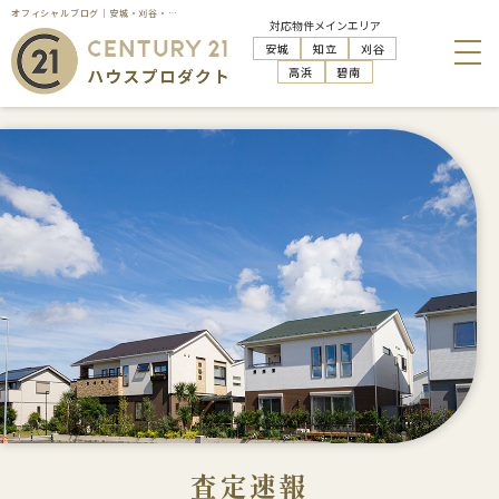
オフィシャルブログ｜安城・刈谷・知立・高浜の不動産売却はハウスプロダクト
対応物件メインエリア
安城
知立
刈谷
高浜
碧南
査定速報