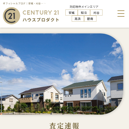
オフィシャルブログ｜安城・刈谷・知立・高浜の不動産売却はハウスプロダクト
対応物件メインエリア
安城
知立
刈谷
高浜
碧南
査定速報