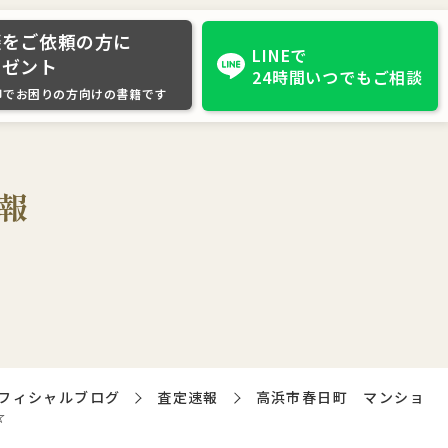
談をご依頼の方に
LINEで
レゼント
24時間いつでもご相談
却でお困りの方向けの書籍です
報
フィシャルブログ
査定速報
高浜市春日町 マンショ
☆