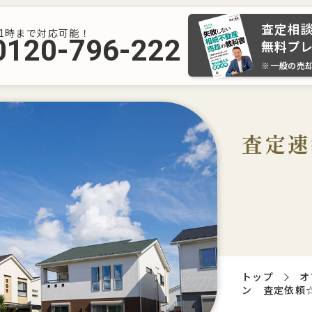
査定相
21時まで対応可能！
0120-796-222
無料プ
※一般の売
査定速
トップ
オ
ン 査定依頼