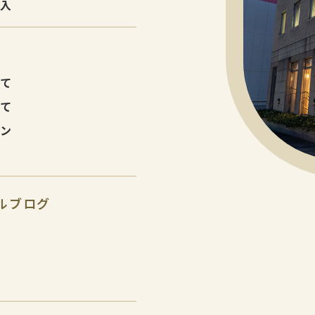
購入
建て
建て
ョン
ルブログ
報
報