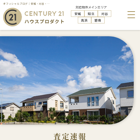
オフィシャルブログ｜安城・刈谷・知立・高浜の不動産売却はハウスプロダクト
対応物件メインエリア
安城
知立
刈谷
高浜
碧南
査定速報