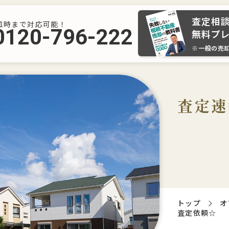
査定相
21時まで対応可能！
0120-796-222
無料プ
※一般の売
査定速
トップ
オ
査定依頼☆