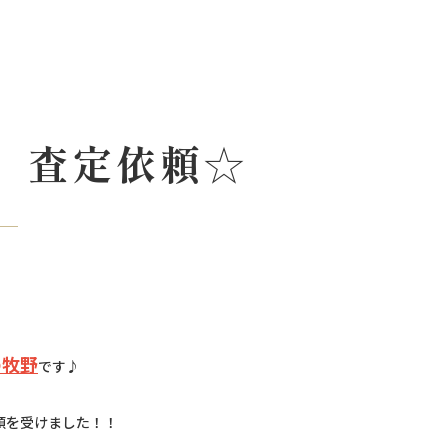
 査定依頼☆
の牧野
です♪
頼を受けました！！