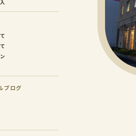
購入
建て
建て
ョン
ルブログ
報
報