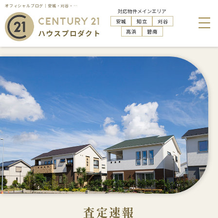
オフィシャルブログ｜安城・刈谷・知立・高浜の不動産売却はハウスプロダクト
対応物件メインエリア
安城
知立
刈谷
高浜
碧南
査定速報