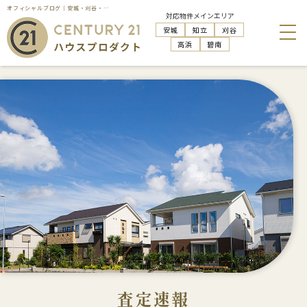
オフィシャルブログ｜安城・刈谷・知立・高浜の不動産売却はハウスプロダクト
対応物件メインエリア
安城
知立
刈谷
高浜
碧南
査定速報