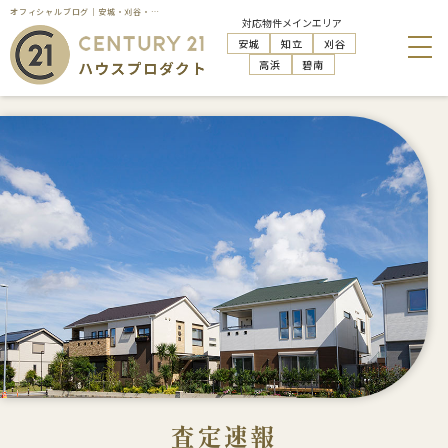
オフィシャルブログ｜安城・刈谷・知立・高浜の不動産売却はハウスプロダクト
対応物件メインエリア
安城
知立
刈谷
高浜
碧南
査定速報