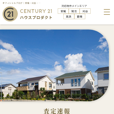
オフィシャルブログ｜安城・刈谷・知立・高浜の不動産売却はハウスプロダクト
対応物件メインエリア
安城
知立
刈谷
高浜
碧南
査定速報