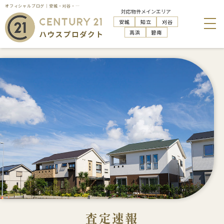
オフィシャルブログ｜安城・刈谷・知立・高浜の不動産売却はハウスプロダクト
対応物件メインエリア
安城
知立
刈谷
高浜
碧南
査定速報