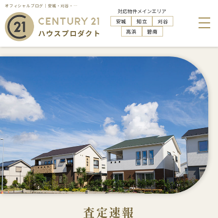
オフィシャルブログ｜安城・刈谷・知立・高浜の不動産売却はハウスプロダクト
対応物件メインエリア
安城
知立
刈谷
高浜
碧南
査定速報