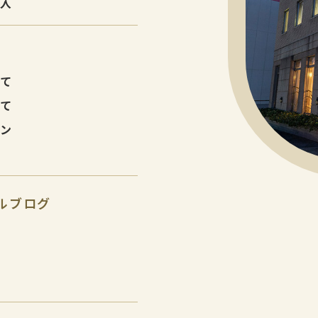
購入
建て
建て
ョン
ルブログ
報
報