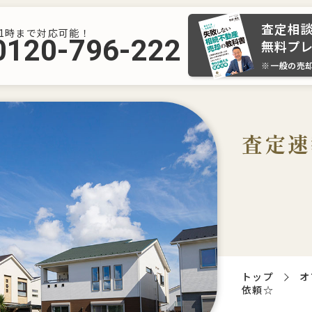
査定相
21時まで対応可能！
0120-796-222
無料プ
※一般の売
査定速
トップ
オ
依頼☆