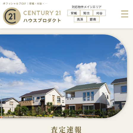
オフィシャルブログ｜安城・刈谷・知立・高浜の不動産売却はハウスプロダクト
対応物件メインエリア
安城
知立
刈谷
高浜
碧南
査定速報