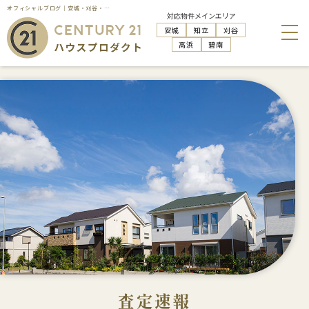
オフィシャルブログ｜安城・刈谷・知立・高浜の不動産売却はハウスプロダクト
対応物件メインエリア
安城
知立
刈谷
高浜
碧南
査定速報