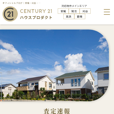
オフィシャルブログ｜安城・刈谷・知立・高浜の不動産売却はハウスプロダクト
対応物件メインエリア
安城
知立
刈谷
高浜
碧南
査定速報