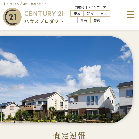
オフィシャルブログ｜安城・刈谷・知立・高浜の不動産売却はハウスプロダクト
対応物件メインエリア
安城
知立
刈谷
高浜
碧南
査定速報