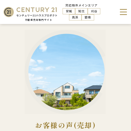
対応物件メインエリア
安城
知立
刈谷
高浜
碧南
お客様の声(売却)