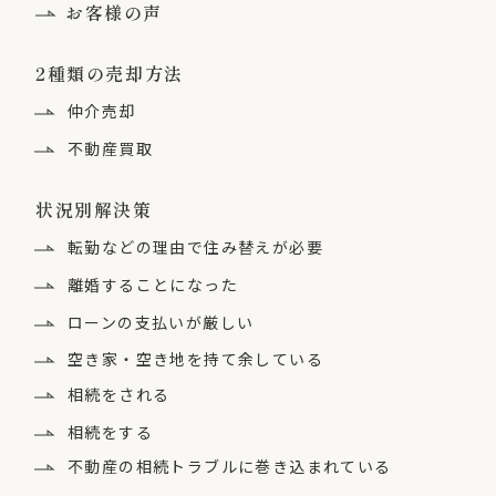
お客様の声
して、当該国のセンチュリー21加盟店に提供し
ます。
2種類の売却方法
当該国の名称：お客様のご希望の外国
仲介売却
当該国における個人情報の保護に関する制度に関す
不動産買取
る情報：個人情報保護委員会が公表する「外国にお
ける個人情報の保護に関する制度等の調査」におけ
状況別解決策
る情報提供文書に記載されております。（https://
転勤などの理由で住み替えが必要
www.ppc.go.jp/personalinfo/legal/kaiseihog
ohou/#gaikoku）
離婚することになった
ローンの支払いが厳しい
当該第三者が講ずる個人情報の保護のための措置に
関する情報：当該国の本部および加盟店が定める個
空き家・空き地を持て余している
人情報保護方針並びに当該国が定める法令に基づき
相続をされる
管理されることになります。
相続をする
不動産の相続トラブルに
巻き込まれている
５．個人情報の開示等の求めに応じる手続