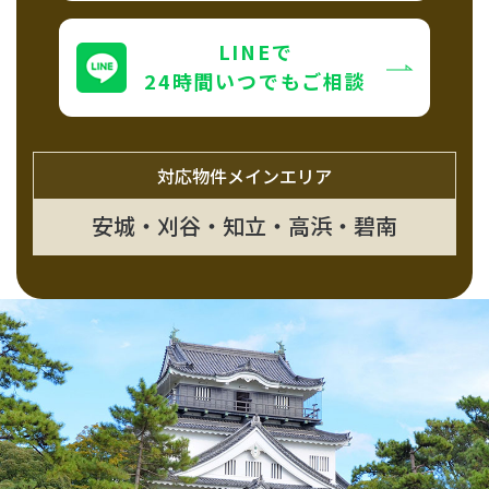
個人情報の第三者への提供
LINEで
24時間いつでもご相談
２．個人情報の取扱いの委託
当社はお客様により良いサービスを提供するた
めに、上記１項の目的達成に必要な範囲内で、
対応物件メインエリア
業務の一部を外部に委託しており、業務委託先
安城・刈谷・知立・高浜・碧南
に対してお客様の個人情報を預けることがあり
ます。この場合、個人情報の保護に十分な措置
を講じている者を選定し、業務委託先に対して
必要かつ適切な監督を行います。
３．個人情報の第三者への提供
当社は、上記１の利用目的の達成に必要な範囲
内で、次に掲げる提供先に、お客様の個人情報