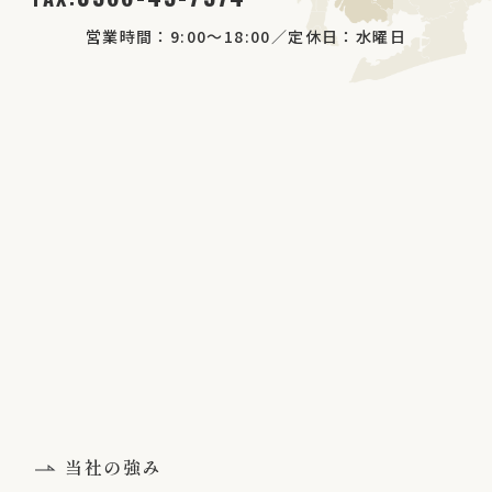
③法令に基づく場合等、「個人情報の保護に関
営業時間：9:00～18:00／定休日：水曜日
する法律」第27条第1項に該当する場合
④報酬支払報告のため税務署に提供する場合
【提供される項目】氏名、生年月日、連絡先、
申込情報、物件情報、成約情報、連帯保証人・
同居の方の情報等、マイナンバー、上記１項の
目的達成に必要な範囲内での項目
【提供の手段又は方法】書面・電話・電子メー
ル・インターネット等の情報システム
４．海外のセンチュリー21加盟店等への提供
外国の賃貸・売買物件をご希望の場合、C21国
際本部運営のプラットフォーム（Global
当社の強み
Referral Network）および電子メールを利用