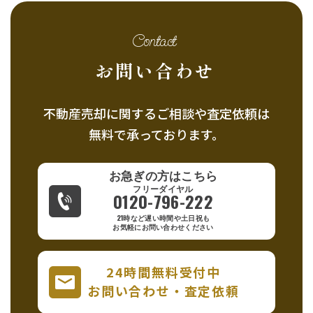
（物件の紹介、各種契約手続き、連絡、保険商
Contact
品・住宅ローン・価格査定・家賃保証等の紹
お問い合わせ
介・情報提供、その他付帯するサービスの提供
等）
②当社提携先の商品・サービスの紹介・情報提
不動産売却に関するご相談や査定依頼は
無料で承っております。
供
③上記①②の目的達成に必要な範囲内での郵便
お急ぎの方はこちら
物・電話・電子メール等による営業活動、マー
0120-796-222
ケティング活動
21時など遅い時間や土日祝も
（アンケート、キャンペーン等）、市場調査活
お気軽にお問い合わせください
動（顧客動向分析、商品開発等）
④マイナンバー関係事務（マイナンバー等を支
24時間無料受付中
お問い合わせ・査定依頼
払調書作成事務のために利用）
⑤上記①～④の目的達成に必要な範囲内での、