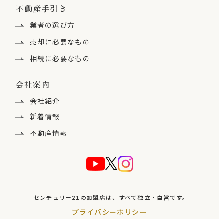
不動産手引き
お客様には、お客様の個人情報の利用目的の通
知、開示、内容の訂正、追加又は削除、利用の
業者の選び方
停止、消去及び第三者への提供の停止、第三者
売却に必要なもの
提供記録の開示を要求する権利があります。詳
相続に必要なもの
細につきましては、お問い合わせ先までご連絡
会社案内
ください。
会社紹介
６.個人情報提出の任意性
新着情報
当社に対して個人情報を提出することは任意で
不動産情報
す。ただし、個人情報を提出されない場合に
は、当社からの返信やサービスの実施ができな
い場合がありますので、あらかじめご了承くだ
さい。
センチュリー21の加盟店は、
すべて独立・自営です。
プライバシーポリシー
7.保有個人データの安全管理のために講じた措置