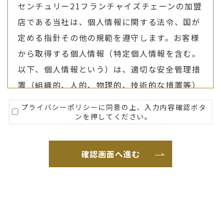
センチュリー21フランチャイズチェーンの加盟
店である当社は、個人情報に関する法令、国が
定める指針その他の規範を遵守します。お客様
から取得する個人情報（特定個人情報を含む。
以下、個人情報という）は、適切な安全管理措
置（組織的、人的、物理的、技術的な措置等）
を行い、漏洩、滅失、毀損等の防止に努めると
プライバシーポリシーに同意の上、入力内容確認ボタ
ともに、継続的な見直しにより、個人情報保護
ンを押してください。
の改善と向上を目指します。
Ⅱ．個人情報の取り扱いについて
１．個人情報の利用目的
①不動産の売買・賃貸借、不動産の売買・賃貸
借の代理・媒介、その他これらに付帯する業務