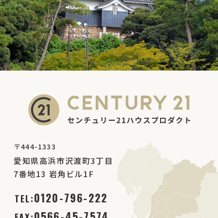
を提供させていただきます。
①株式会社センチュリー21・ジャパン（当社が
加盟するセンチュリー21フランチャイズチェー
ンの本部）
②上記１項①の業務に関する提供先 ～ 契約相
手方（代理人を含む）およびその見込み客、不
動産管理（建物管理および賃貸管理）会社、収
納代行会社、他の宅地建物取引業者、住宅ロー
ン等に関する金融機関、保険会社、賃料保証会
〒444-1333
社、住宅関連サービスの提供会社、物件情報の
愛知県高浜市沢渡町3丁目
インターネット広告掲載企業・団体、指定流通
7番地13 岩角ビル1F
機構、不動産調査機関、不動産査定サービス会
0120-796-222
社、信用情報機関、司法書士、土地家屋調査士
TEL:
等
0566-45-7574
FAX: