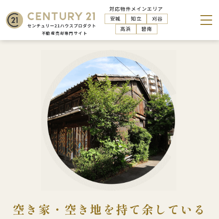
対応物件メインエリア
安城
知立
刈谷
高浜
碧南
空き家・空き地を持て余している