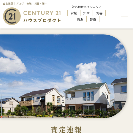
査定速報｜ブログ｜安城・刈谷・知立・高浜の不動産売却・購入・管理活用はハウスプロダクトへお任せください
対応物件メインエリア
安城
知立
刈谷
高浜
碧南
査定速報