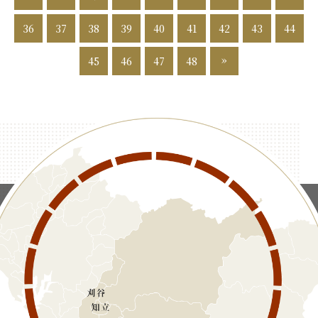
36
37
38
39
40
41
42
43
44
»
45
46
47
48