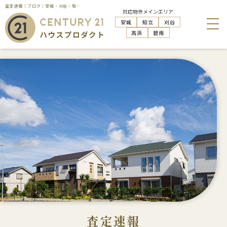
査定速報｜ブログ｜安城・刈谷・知立・高浜の不動産売却・購入・管理活用はハウスプロダクトへお任せください
対応物件メインエリア
安城
知立
刈谷
高浜
碧南
査定速報