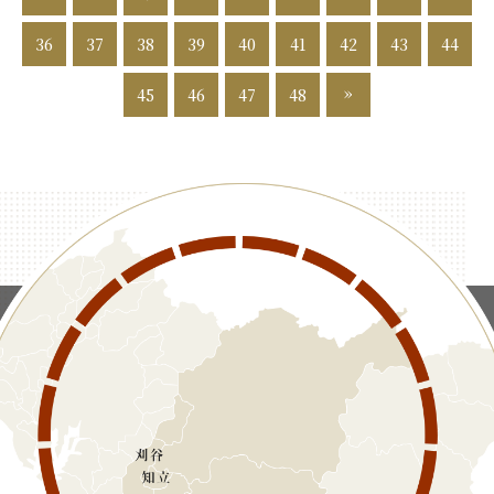
36
37
38
39
40
41
42
43
44
»
45
46
47
48