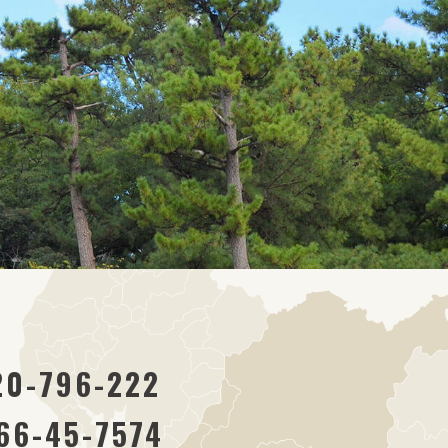
20-796-222
66-45-7574