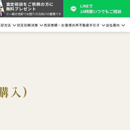
査定相談をご依頼の方に
LINEで
無料プレゼント
24時間いつでもご相談
※一般の売却でお困りの方向けの書籍です
売却方法
状況別解決策
売却実績・お客様の声
不動産手引き
会社案内
購入)