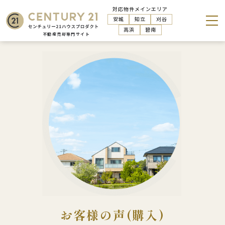
対応物件メインエリア
安城
知立
刈谷
高浜
碧南
お客様の声(購入)