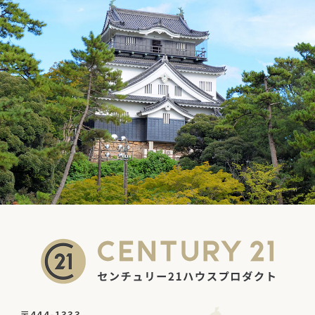
〒444-1333