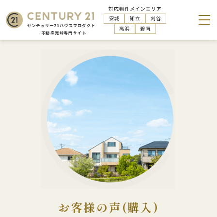
対応物件メインエリア
安城
知立
刈谷
高浜
碧南
お客様の声(購入)