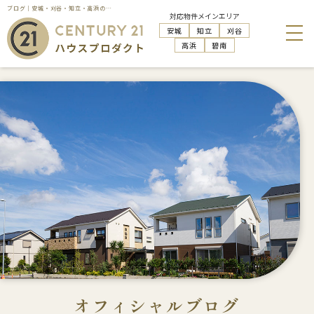
ブログ｜安城・刈谷・知立・高浜の不動産売却・購入・管理活用はハウスプロダクトへお任せください
対応物件メインエリア
安城
知立
刈谷
高浜
碧南
オフィシャルブログ