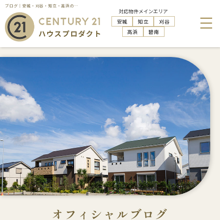
ブログ｜安城・刈谷・知立・高浜の不動産売却・購入・管理活用はハウスプロダクトへお任せください
対応物件メインエリア
安城
知立
刈谷
高浜
碧南
オフィシャルブログ