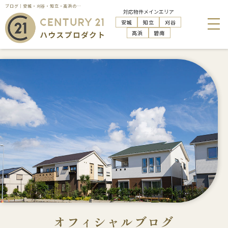
ブログ｜安城・刈谷・知立・高浜の不動産売却・購入・管理活用はハウスプロダクトへお任せください
対応物件メインエリア
安城
知立
刈谷
高浜
碧南
オフィシャルブログ